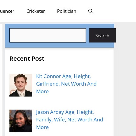
luencer
Cricketer
Politician
Search
Search
Recent Post
Kit Connor Age, Height,
Girlfriend, Net Worth And
More
Jason Arday Age, Height,
Family, Wife, Net Worth And
More