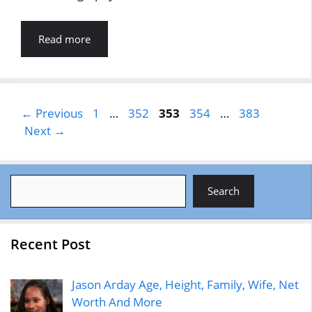
Read more
Page
Page
Page
Page
Page
←
Previous
1
…
352
353
354
…
383
Next
→
Search
Search
Recent Post
Jason Arday Age, Height, Family, Wife, Net
Worth And More