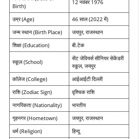
12 नवंबर 1976
Birth)
उम्र (Age)
46 साल (2022 में)
जन्‍म स्‍थान (Birth Place)
जयपुर, राजस्‍थान
शिक्षा (Education)
बी.टेक
सेंट जेवियर्स सीनियर सेकेंडरी
स्‍कूल (School)
स्‍कूल, जयपुर
कॉलेज (College)
आईआईटी दिल्‍ली
राशि (Zodiac Sign)
वृश्चिक राशि
नागरिकता (Nationality)
भारतीय
गृहनगर (Hometown)
जयपुर, राजस्‍थान
धर्म (Religion)
हिन्‍दू