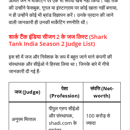
अमित जैन ने मार्केटिंग पर एक भी रूपया खर्च नहीं किया। यहॉं तक
की उन्‍होंने फेसबुक, गूगल या इंस्‍टाग्राम पर कोई खाता नहीं बनाया,
न ही उन्‍होंने कोई भी ब्रांड विज्ञापन करें। उनके प्रदान की जाने
वाली जानकारी ही उनकी मार्केटिंग रणनीति थी।
शार्क टैंक इंडिया सीजन 2 के जज लिस्‍ट (Shark
Tank India Season 2 Judge List)
इस शो में जज और निवेशक के रूप में बहुत जाने माने कंपनी की
संस्‍थापक और सीईओ ने हिस्‍सा लिया था। जिनके बारे में नीचे
जानकारी दी गई हैं-
पेशा
संपत्ति (Net-
जज (Judge)
(Profession)
worth)
पीपुल ग्रुप सीईओ
और संस्‍थापक,
100 करोड़ से
अनुपम मित्‍तल
shadi.com के
ज्‍यादा