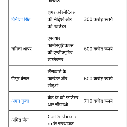
फाउंडर
शुगर कॉस्‍मेटिक्‍स
विनीता सिंह
की सीईओ और
300 करोड़ रूपये
को-फाउंडर
एमक्‍योर
फार्मास्‍यूटिकल्‍स
नमिता थापर
600 करोड़ रूपये
की एग्‍जीक्‍यूटिव
डायरेक्‍टर
लेंसकार्ट के
पीयूष बंसल
फाउंडर और
600 करोड़ रूपये
सीईओ
बोट के को-फाउंडर
अमन गुप्‍ता
710 करोड़ रूपये
और सीएमओ
CarDekho.co
अमित जैन
m के संस्‍थापक