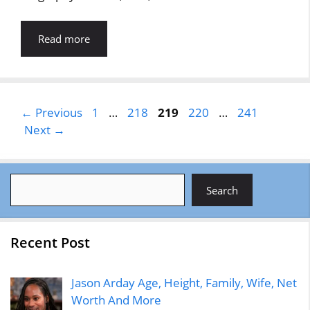
Read more
Page
Page
Page
Page
Page
←
Previous
1
…
218
219
220
…
241
Next
→
Search
Search
Recent Post
Jason Arday Age, Height, Family, Wife, Net
Worth And More