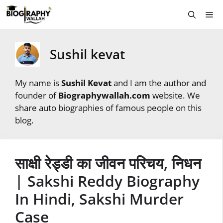
Skip
Me
to
content
Sushil kevat
My name is
Sushil Kevat
and I am the author and
founder of
Biographywallah.com
website. We
share auto biographies of famous people on this
blog.
साक्षी रेड्डी का जीवन परिचय, निधन
| Sakshi Reddy Biography
In Hindi, Sakshi Murder
Case