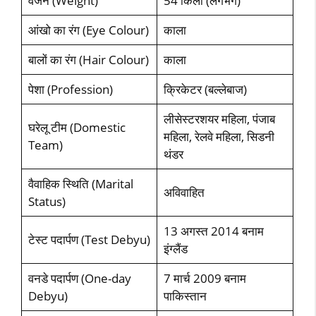
वजन (Weight)
54 किलो (लगभग)
आंखो का रंग (Eye Colour)
काला
बालों का रंग (Hair Colour)
काला
पेशा (Profession)
क्रिकेटर (बल्‍लेबाज)
लीसेस्‍टरशयर महिला, पंजाब
घरेलू टीम (Domestic
महिला, रेलवे महिला, सिडनी
Team)
थंडर
वैवाहिक स्थिति (Marital
अविवाहित
Status)
13 अगस्‍त 2014 बनाम
टेस्‍ट पदार्पण (Test Debyu)
इंग्‍लैंड
वनडे पदार्पण (One-day
7 मार्च 2009 बनाम
Debyu)
पाकिस्‍तान