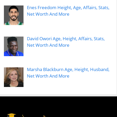
Enes Freedom Height, Age, Affairs, Stats,
Net Worth And More
David Owori Age, Height, Affairs, Stats,
Net Worth And More
Marsha Blackburn Age, Height, Husband,
Net Worth And More