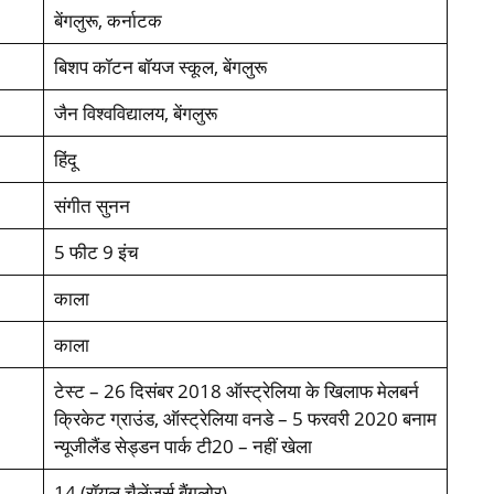
बेंगलुरू, कर्नाटक
बिशप कॉटन बॉयज स्‍कूल, बेंगलुरू
जैन विश्‍वविद्यालय, बेंगलुरू
हिंदू
संगीत सुनन
5 फीट 9 इंच
काला
काला
टेस्‍ट – 26 दिसंबर 2018 ऑस्‍ट्रेलिया के खिलाफ मेलबर्न
क्रिकेट ग्राउंड, ऑस्‍ट्रेलिया वनडे – 5 फरवरी 2020 बनाम
न्‍यूजीलैंड सेड्डन पार्क टी20 – नहीं खेला
14 (रॉयल चैलेंजर्स बैंगलोर)